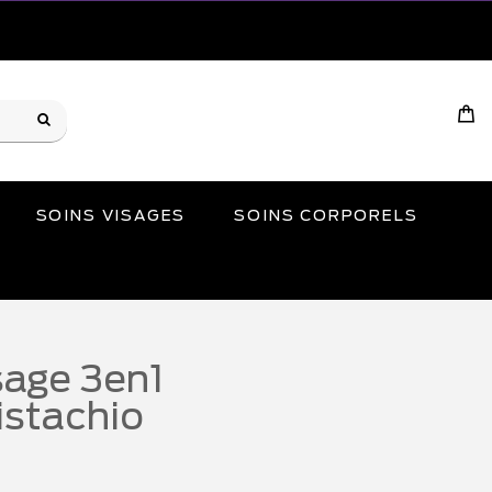
SOINS VISAGES
SOINS CORPORELS
sage 3en1
istachio