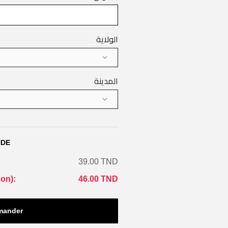
الولاية
المدينة
NDE
39.00 TND
son
):
46.00 TND
ander