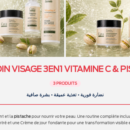
IN VISAGE 3EN1 VITAMINE C & P
3 PRODUITS
نضارة فورية • تغذية عميقة • بشرة صافية
nt et la
pistache
pour nourrir votre peau. Une routine complète incl
é et une Crème de jour fondante pour une transformation visible e