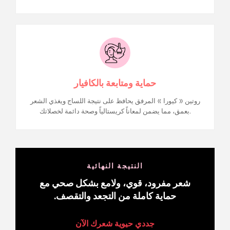
حماية ومتابعة بالكافيار
روتين « كيورا » المرفق يحافظ على نتيجة اللساج ويغذي الشعر
بعمق، مما يضمن لمعاناً كريستالياً وصحة دائمة لخصلاتك.
النتيجة النهائية
شعر مفرود، قوي، ولامع بشكل صحي مع
حماية كاملة من التجعد والتقصف.
جددي حيوية شعرك الآن